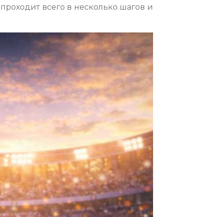
 проходит всего в несколько шагов и