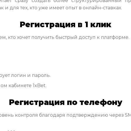
итает сразу создать более структурированный п
 и для тех, кто уже имеет опыт в онлайн-ставках.
Регистрация в 1 клик
ем, кто хочет получить быстрый доступ к платформе.
ует логин и пароль.
м кабинете 1xBet.
Регистрация по телефону
ровень контроля благодаря подтверждению через SM