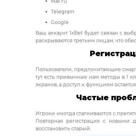
Mail.ru
Telegram
Google
Ваш аккаунт 1xBet будет связан с в
раскрываются третьим лицам, что об
Регистрац
Пользователи, предпочитающие смарт
тут есть привычные нам методы в 1 к
экранов, а доступ к функциям остаетс
Частые пробл
Игроки иногда сталкиваются с препят
Повторная регистрация с новыми д
восстановить старый.