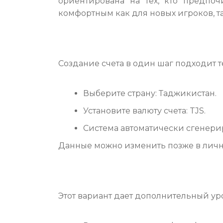
ориентирована на тех, кто предпоч
комфортным как для новых игроков, так
Создание счета в один шаг подходит т
Выберите страну: Таджикистан.
Установите валюту счета: TJS.
Система автоматически сгенерир
Данные можно изменить позже в лично
Этот вариант дает дополнительный у