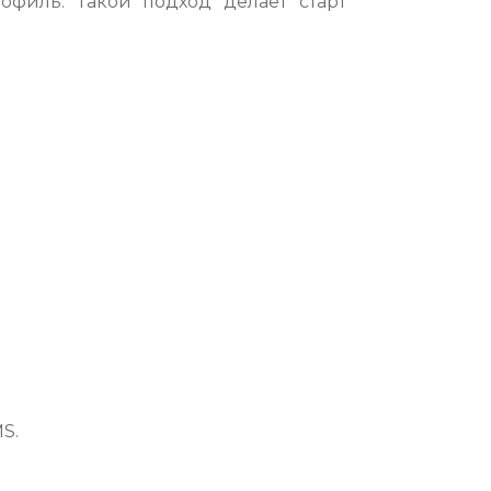
рофиль. Такой подход делает старт
S.