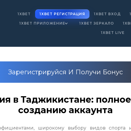
1XBET
1XBET РЕГИСТРАЦИЯ
1XBET ВХОД
1XBET ПРИЛОЖЕНИЕ
1XBET ЗЕРКАЛО
1X
1XBET LIVE
Зарегистрируйся И Получи Бонус
ция в Таджикистане: полное
созданию аккаунта
ффициентами, широкому выбору видов спорта 