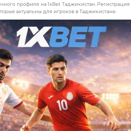
ичного профиля на 1xBet Таджикистан. Регистрация
торые актуальны для игроков в Таджикистане.