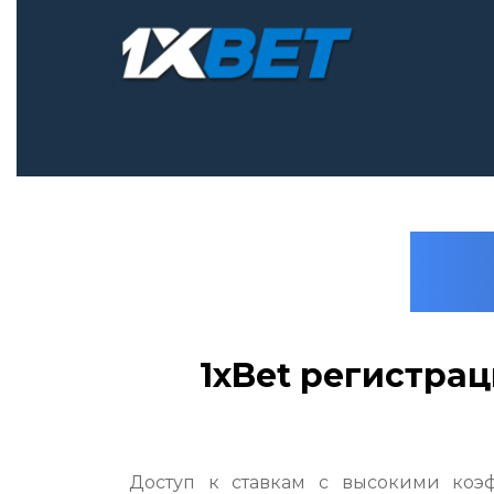
Skip
to
content
1xBet регистра
Доступ к ставкам с высокими коэ