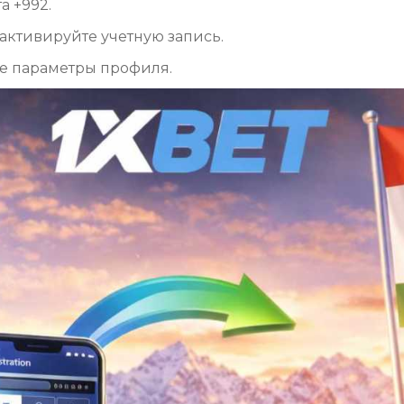
а +992.
активируйте учетную запись.
ые параметры профиля.