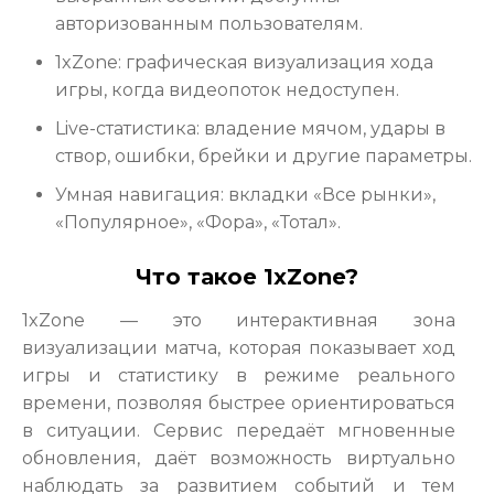
авторизованным пользователям.
1xZone: графическая визуализация хода
игры, когда видеопоток недоступен.
Live-статистика: владение мячом, удары в
створ, ошибки, брейки и другие параметры.
Умная навигация: вкладки «Все рынки»,
«Популярное», «Фора», «Тотал».
Что такое 1xZone?
1xZone — это интерактивная зона
визуализации матча, которая показывает ход
игры и статистику в режиме реального
времени, позволяя быстрее ориентироваться
в ситуации. Сервис передаёт мгновенные
обновления, даёт возможность виртуально
наблюдать за развитием событий и тем