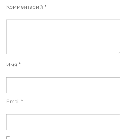
Комментарий
*
Имя
*
Email
*