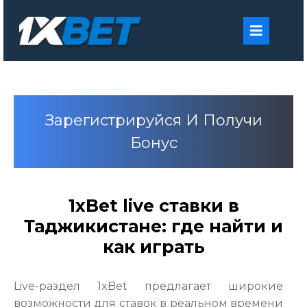
Skip
to
Op
content
But
Зарегистрируйся И Получи
Бонус
1xBet live ставки в
Таджикистане: где найти и
как играть
Live-раздел 1xBet предлагает широкие
возможности для ставок в реальном времени