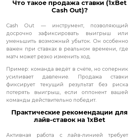
Что такое продажа ставки (1xBet
Cash Out)?
Cash Out — инструмент, позволяющий
досрочно зафиксировать выигрыш или
уменьшить возможный убыток. Он особенно
важен при ставках в реальном времени, где
матч может резко изменить ход.
Пример: команда ведёт в счёте, но соперник
усиливает давление. Продажа ставки
фиксирует текущий результат без риска
потерять выигрыш, если оппонент вашей
команды действительно победит.
Практические рекомендации для
лайв-ставок на 1xBet
Активная работа с лайв-линией требует