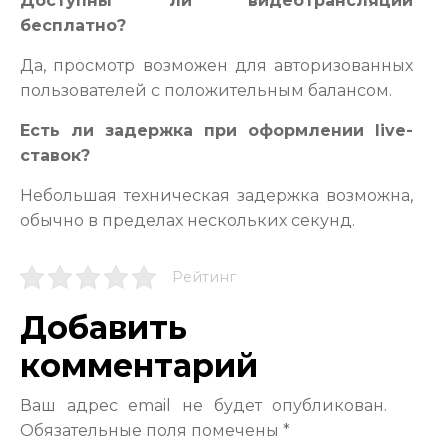
Доступны ли видеотрансляции
бесплатно?
Да, просмотр возможен для авторизованных
пользователей с положительным балансом.
Есть ли задержка при оформлении live-
ставок?
Небольшая техническая задержка возможна,
обычно в пределах нескольких секунд.
Рейтинг
Добавить
комментарий
Ваш адрес email не будет опубликован.
Обязательные поля помечены
*