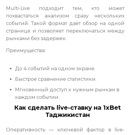
Multi-Live подходит тем, кто может
похвастаться анализом сразу нескольких
событий. Такой формат даёт обзор на одной
странице и позволяет переключаться между
рынками без задержек.
Преимущества:
До 4 событий на одном экране.
Быстрое сравнение статистики.
Мгновенный доступ к нужным рынкам в
каждом событии.
Как сделать live-ставку на 1xBet
Таджикистан
Оперативность — ключевой фактор в live-