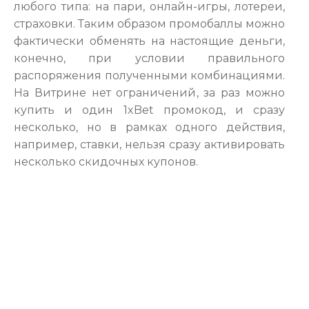
любого типа: на пари, онлайн-игры, лотереи,
страховки. Таким образом промобаллы можно
фактически обменять на настоящие деньги,
конечно, при условии правильного
распоряжения полученными комбинациями.
На Витрине нет ограничений, за раз можно
купить и один 1xBet промокод, и сразу
несколько, но в рамках одного действия,
например, ставки, нельзя сразу активировать
несколько скидочных купонов.