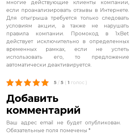
многие действующие клиенты компании,
если проанализировать отзывы в Интернете.
Для отыгрыша требуется только следовать
условиям акции, а также не нарушать
правила компании. Промокод в 1xBet
действует исключительно в определенных
временных рамках, если не успеть
использовать его, то предложение
автоматически деактивируется.
5
/
5
(
1
голос
)
Добавить
комментарий
Ваш адрес email не будет опубликован.
Обязательные поля помечены
*