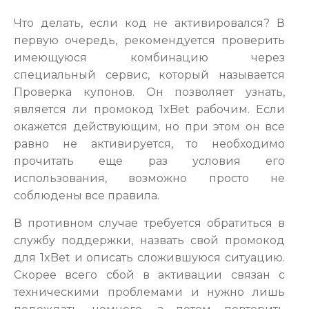
Что делать, если код не активировался? В
первую очередь, рекомендуется проверить
имеющуюся комбинацию через
специальный сервис, который называется
Проверка купонов. Он позволяет узнать,
является ли промокод 1xBet рабочим. Если
окажется действующим, но при этом он все
равно не активируется, то необходимо
прочитать еще раз условия его
использования, возможно просто не
соблюдены все правила.
В противном случае требуется обратиться в
службу поддержки, назвать свой промокод
для 1xBet и описать сложившуюся ситуацию.
Скорее всего сбой в активации связан с
техническими проблемами и нужно лишь