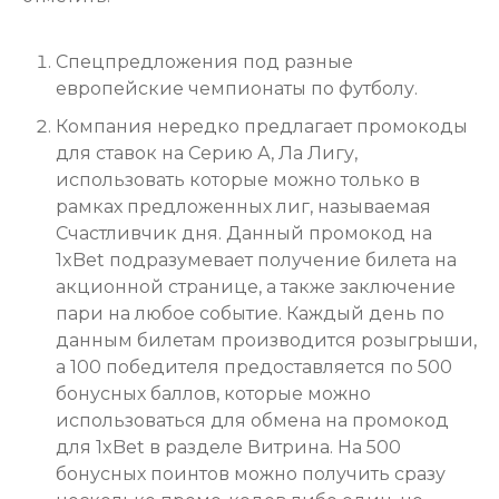
Спецпредложения под разные
европейские чемпионаты по футболу.
Компания нередко предлагает промокоды
для ставок на Серию А, Ла Лигу,
использовать которые можно только в
рамках предложенных лиг, называемая
Счастливчик дня. Данный промокод на
1xBet подразумевает получение билета на
акционной странице, а также заключение
пари на любое событие. Каждый день по
данным билетам производится розыгрыши,
а 100 победителя предоставляется по 500
бонусных баллов, которые можно
использоваться для обмена на промокод
для 1xBet в разделе Витрина. На 500
бонусных поинтов можно получить сразу