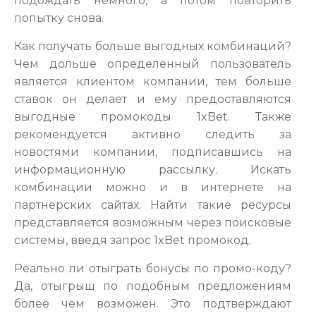
подождать немного, а потом повторить
попытку снова.
Как получать больше выгодных комбинаций?
Чем дольше определенный пользователь
является клиентом компании, тем больше
ставок он делает и ему предоставляются
выгодные промокоды 1xBet. Также
рекомендуется активно следить за
новостями компании, подписавшись на
информационную рассылку. Искать
комбинации можно и в интернете на
партнерских сайтах. Найти такие ресурсы
представляется возможным через поисковые
системы, введя запрос 1xBet промокод.
Реально ли отыграть бонусы по промо-коду?
Да, отыгрыш по подобным предложениям
более чем возможен. Это подтверждают