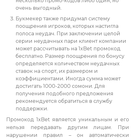
несколько промо-кодов либо один, но
очень выгодный.
Букмекер также придумал систему
поощрения игроков, которых настигла
полоса неудач. При заключении целой
серии неудачных пари клиент компании
может рассчитывать на 1xBet промокод
бесплатно. Размер поощрения по бонусу
определяется количеством неудачных
ставок на спорт, их размером и
коэффициентами. Иногда сумма может
достигать 1000-2000 сомони. Для
получения подобного предложения
рекомендуется обратиться в службу
поддержки.
Промокод 1xBet является уникальным и его
нельзя передавать другим лицам. При
нарушении правил – он автоматически