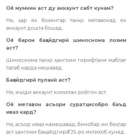
Оё мумкин аст ду аккаунт сабт кунам?
Не, ҳар як бозингар танҳо метавонад як
аккаунт дошта бошад.
Оё барои бақайдгирӣ шиноснома лозим
аст?
Шиноснома танҳо ҳангоми гирифтани маблағ
талаб карда мешавад.
Бақайдгирӣ пулакӣ аст?
Не, эҷоди аккаунт комилан ройгон аст.
Оё метавон асъори суратҳисобро баъд
иваз кард?
Не, асъор иваз намешавад, бинобар ин беҳтар
аст ҳангоми бақайдгирӣ TJS-ро интихоб кунед.