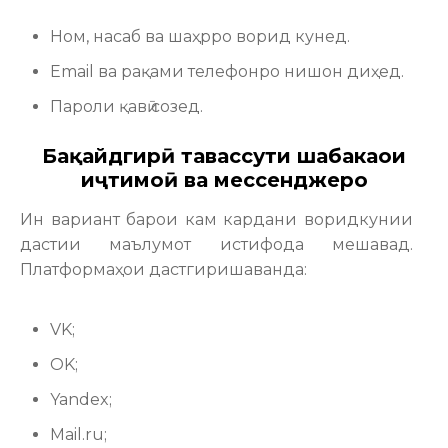
Ном, насаб ва шаҳрро ворид кунед.
Email ва рақами телефонро нишон диҳед.
Пароли қавӣ созед.
Бақайдгирӣ тавассути шабакаҳои
иҷтимоӣ ва мессенджерҳо
Ин вариант барои кам кардани воридкунии
дастии маълумот истифода мешавад.
Платформаҳои дастгиришаванда:
VK;
OK;
Yandex;
Mail.ru;