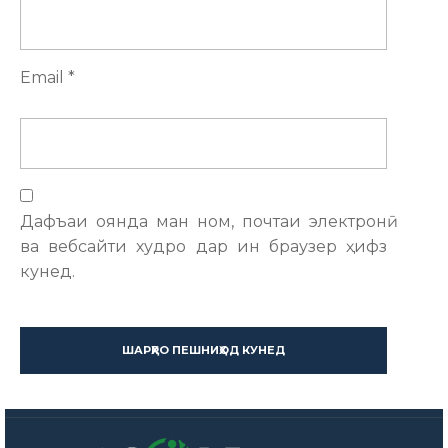
Email
*
Дафъаи оянда ман ном, почтаи электронӣ
ва вебсайти худро дар ин браузер ҳифз
кунед.