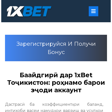
Skip
to
Op
content
But
Зарегистрируйся И Получи
Бонус
Бақайдгирӣ дар 1xBet
Тоҷикистон: роҳнамо барои
эҷоди аккаунт
Дастрасӣ ба коэффициентҳои баланд,
интихоби васеи намудҳои варзиш ва усулҳои