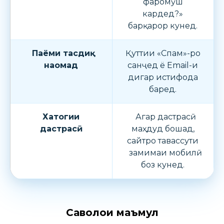
фаромӯш
кардед?»
барқарор кунед.
Паёми тасдиқ
Қуттии «Спам»-ро
наомад
санҷед ё Email-и
дигар истифода
баред.
Хатогии
Агар дастрасӣ
дастрасӣ
маҳдуд бошад,
сайтро тавассути
замимаи мобилӣ
боз кунед.
Саволҳои маъмул