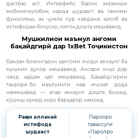
дастрас аст. Интерфейс барои экранҳои
мобилӣ мутобиқ карда шудааст ва тамоми
функсияҳо, аз ҷумла пур кардани ҳисоб ва
истифодаи бонусҳо, нигоҳ дошта мешаванд.
Мушкилиҳои маъмул ҳангоми
бақайдгирӣ дар 1xBet Тоҷикистон
Баъзан бозингарон ҳангоми эҷоди аккаунт ба
мушкил дучор мешаванд. Аксари онҳо дар
чанд қадам ҳал мешаванд. Бақайдгирии
такрорӣ бо маълумоти нав иҷозат дода
намешавад — агар аккаунт дошта бошед,
кӯшиш кунед онро барқарор намоед.
Рақам аллакай
Паролро
истифода
тавассути
шудааст
«Паролро